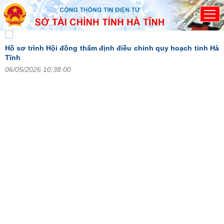
Đã kết nối EMC
Hồ sơ trình Hội đồng thẩm định điều chỉnh quy hoạch tỉnh Hà
V
Tĩnh
2
06/05/2026 10:38:00
H
đ
2
n
án
),