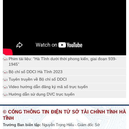
Phim tài liệu: “Hà Tĩnh dưới thời phong kiến, giai đoạn 939-
1945”
Bộ chỉ số DDCI Hà Tĩnh 2023
Tuyên truyền về Bộ chỉ số DDCI
Video hướng dẫn đăng ký mã số trực tuyến
Hướng dẫn sử dụng DVC trực tuyến
© CỔNG THÔNG TIN ĐIỆN TỬ SỞ TÀI CHÍNH TỈNH HÀ
TĨNH
Trưởng Ban biên tập:
Nguyễn Trọng Hiếu - Giám đốc Sở