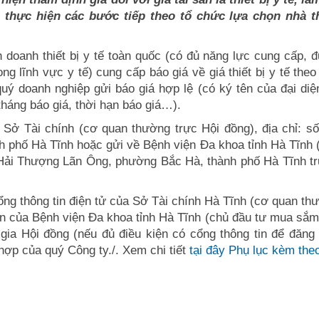
 thực hiện các bước tiếp theo tổ chức lựa chọn nhà t
 doanh thiết bị y tế toàn quốc (có đủ năng lực cung cấp, 
ng lĩnh vực y tế) cung cấp báo giá về giá thiết bị y tế theo
uý doanh nghiệp gửi báo giá hợp lệ (có ký tên của đại diệ
háng báo giá, thời hạn báo giá…).
 Sở Tài chính (cơ quan thường trực Hội đồng), địa chỉ: số
phố Hà Tĩnh hoặc gửi về Bệnh viện Đa khoa tỉnh Hà Tĩnh 
 Hải Thượng Lãn Ông, phường Bắc Hà, thành phố Hà Tĩnh t
ng thông tin điện tử của Sở Tài chính Hà Tĩnh (cơ quan th
tin của Bệnh viện Đa khoa tỉnh Hà Tĩnh (chủ đầu tư mua sắm
ia Hội đồng (nếu đủ điều kiện có cổng thông tin để đăng t
ợp của quý Công ty./. Xem chi tiết
tại đây
Phụ lục kèm the