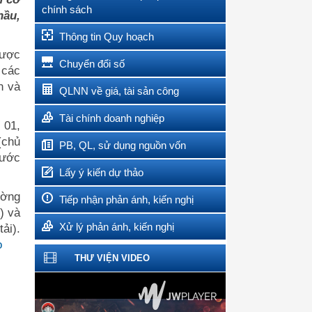
chính sách
hầu,
Thông tin Quy hoạch
được
Chuyển đổi số
 các
n và
QLNN về giá, tài sản công
Tài chính doanh nghiệp
 01,
(chủ
PB, QL, sử dụng nguồn vốn
rước
Lấy ý kiến dự thảo
ường
Tiếp nhận phản ánh, kiến nghị
) và
Xử lý phản ánh, kiến nghị
ải).
o
THƯ VIỆN VIDEO