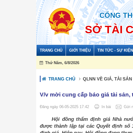
Đã kết nối EMC
CỔNG TH
SỞ TÀI 
TRANG CHỦ
GIỚI THIỆU
TIN TỨC - SỰ KIỆN
Thứ Năm, 6/8/2026
h
TRANG CHỦ
QLNN VỀ GIÁ, TÀI SẢ
V/v mời cung cấp báo giá tài sản, t
Đăng ngày 06-05-2025 17:42
In bài
Gửi 
Hội đồng thẩm định giá Nhà nướ
được thành lập tại các Quyết định số
định giá. Hiện nay, Hội đồng đang thực h