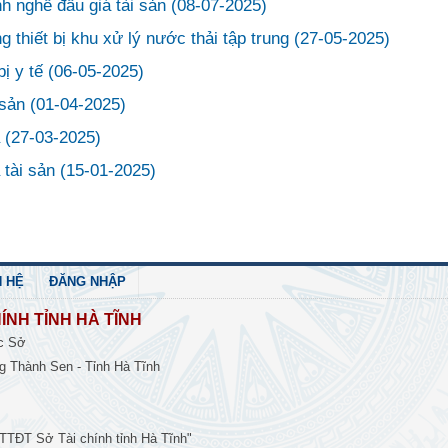
h nghề đấu giá tài sản
(08-07-2025)
g thiết bị khu xử lý nước thải tập trung
(27-05-2025)
bị y tế
(06-05-2025)
 sản
(01-04-2025)
á
(27-03-2025)
 tài sản
(15-01-2025)
N HỆ
ĐĂNG NHẬP
ÍNH TỈNH HÀ TĨNH
c Sở
 Thành Sen - Tỉnh Hà Tĩnh
g TTĐT Sở Tài chính tỉnh Hà Tĩnh"