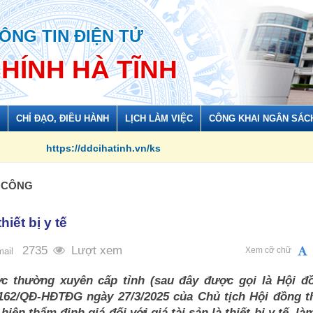
ÔNG TIN ĐIỆN TỬ
CHÍNH HÀ TĨNH
CHỈ ĐẠO, ĐIỀU HÀNH
LỊCH LÀM VIỆC
CÔNG KHAI NGÂN SÁC
ttps://ddcihatinh.vn/ks
N CÔNG
hiết bị y tế
2735
Lượt xem
Xem cỡ chữ
mail
c thường xuyên cấp tỉnh (sau đây được gọi là Hội đ
 162/QĐ-HĐTĐG ngày 27/3/2025 của Chủ tịch Hội đồng 
iện thẩm định giá đối với giá tài sản là thiết bị y tế, là