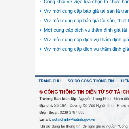
Công khai về việc lựa chọn tổ chức hàn
V/v mời cung cấp báo giá tài sản là tran
V/v mời cung cấp báo giá tài sản, thiết 
Mời cung cấp dịch vụ thẩm định giá tài
V/v mời cung cấp dịch vụ thẩm định gi
V/v mời cung cấp dịch vụ thẩm định giá
TRANG CHỦ
SƠ ĐỒ CỔNG THÔNG TIN
LIÊ
© CỔNG THÔNG TIN ĐIỆN TỬ SỞ TÀI CH
Trưởng Ban biên tập:
Nguyễn Trọng Hiếu - Giám đố
Địa chỉ:
Số 16A - Đường Xô Viết Nghệ Tĩnh - Phường
Điện thoại:
0239 3797 888
Email:
sotaichinh@hatinh.gov.vn
Khi sử dụng lại thông tin, đề nghị ghi rõ nguồn "Cổn