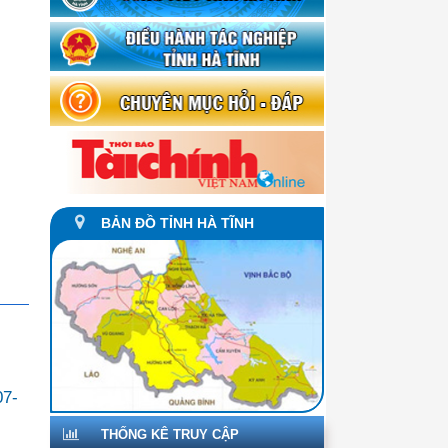
BẢN ĐỒ TỈNH HÀ TĨNH
07-
THỐNG KÊ TRUY CẬP