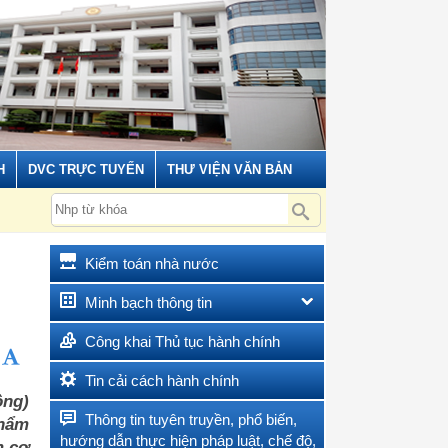
H
DVC TRỰC TUYẾN
THƯ VIỆN VĂN BẢN
Kiểm toán nhà nước
Minh bạch thông tin
Công khai Thủ tục hành chính
Tin cải cách hành chính
ồng)
Thông tin tuyên truyền, phổ biến,
thẩm
hướng dẫn thực hiện pháp luật, chế độ,
m cơ