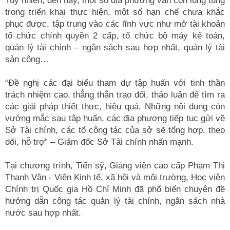
Tuy nhiên, đến nay, một số địa phương vẫn còn lúng túng
trong triển khai thực hiện, một số hạn chế chưa khắc
phục được, tập trung vào các lĩnh vực như mở tài khoản
tổ chức chính quyền 2 cấp, tổ chức bộ máy kế toán,
quản lý tài chính – ngân sách sau hợp nhất, quản lý tài
sản công…
“Đề nghị các đại biểu tham dự tập huấn với tinh thần
trách nhiệm cao, thẳng thắn trao đổi, thảo luận để tìm ra
các giải pháp thiết thực, hiệu quả. Những nội dung còn
vướng mắc sau tập huấn, các địa phương tiếp tục gửi về
Sở Tài chính, các tổ công tác của sở sẽ tổng hợp, theo
dõi, hỗ trợ” – Giám đốc Sở Tài chính nhấn mạnh.
Tại chương trình, Tiến sỹ, Giảng viên cao cấp Phạm Thị
Thanh Vân - Viện Kinh tế, xã hội và môi trường, Học viện
Chính trị Quốc gia Hồ Chí Minh đã phổ biến chuyên đề
hướng dẫn công tác quản lý tài chính, ngân sách nhà
nước sau hợp nhất.