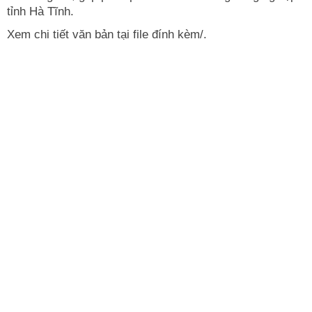
tỉnh Hà Tĩnh.
Xem chi tiết văn bản tại
file đính kèm
/.