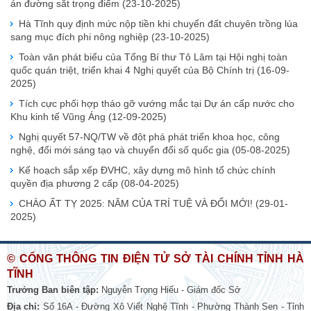
án đường sắt trọng điểm
(23-10-2025)
Hà Tĩnh quy định mức nộp tiền khi chuyển đất chuyên trồng lúa
sang mục đích phi nông nghiệp
(23-10-2025)
Toàn văn phát biểu của Tổng Bí thư Tô Lâm tại Hội nghị toàn
quốc quán triệt, triển khai 4 Nghị quyết của Bộ Chính trị
(16-09-
2025)
Tích cực phối hợp tháo gỡ vướng mắc tại Dự án cấp nước cho
Khu kinh tế Vũng Áng
(12-09-2025)
Nghị quyết 57-NQ/TW về đột phá phát triển khoa học, công
nghệ, đổi mới sáng tạo và chuyển đổi số quốc gia
(05-08-2025)
Kế hoạch sắp xếp ĐVHC, xây dựng mô hình tổ chức chính
quyền địa phương 2 cấp
(08-04-2025)
CHÀO ẤT TỴ 2025: NĂM CỦA TRÍ TUỆ VÀ ĐỔI MỚI!
(29-01-
2025)
© CỔNG THÔNG TIN ĐIỆN TỬ SỞ TÀI CHÍNH TỈNH HÀ
TĨNH
Trưởng Ban biên tập:
Nguyễn Trọng Hiếu - Giám đốc Sở
Địa chỉ:
Số 16A - Đường Xô Viết Nghệ Tĩnh - Phường Thành Sen - Tỉnh