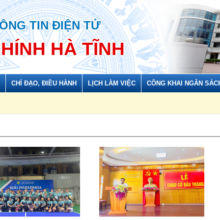
ÔNG TIN ĐIỆN TỬ
CHÍNH HÀ TĨNH
CHỈ ĐẠO, ĐIỀU HÀNH
LỊCH LÀM VIỆC
CÔNG KHAI NGÂN SÁC