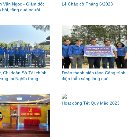
nh Văn Ngọc - Giám đốc
Lễ Chào cờ Tháng 6/2023
 hỏi, tặng quà người...
, Chi đoàn Sở Tài chính
Đoàn thanh niên tặng Công trình
ơng tại Nghĩa trang...
điện thắp sáng làng quê...
Hoạt động Tết Quý Mão 2023