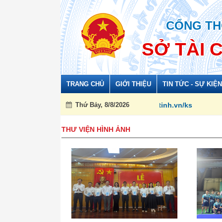
Đã kết nối EMC
CỔNG TH
SỞ TÀI 
TRANG CHỦ
GIỚI THIỆU
TIN TỨC - SỰ KIỆN
Thứ Bảy, 8/8/2026
THƯ VIỆN HÌNH ẢNH