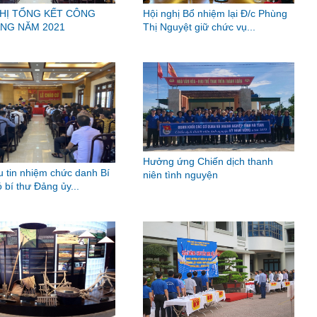
HỊ TỔNG KẾT CÔNG
Hội nghị Bổ nhiệm lại Đ/c Phùng
NG NĂM 2021
Thị Nguyệt giữ chức vụ...
Hưởng ứng Chiến dịch thanh
u tin nhiệm chức danh Bí
niên tình nguyện
 bí thư Đảng ủy...