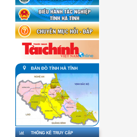
BẢN ĐỒ TỈNH HÀ TĨNH
THỐNG KÊ TRUY CẬP