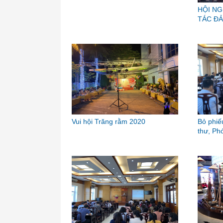
HỘI NG
TÁC ĐẢ
Vui hội Trăng rằm 2020
Bỏ phiế
thư, Phó