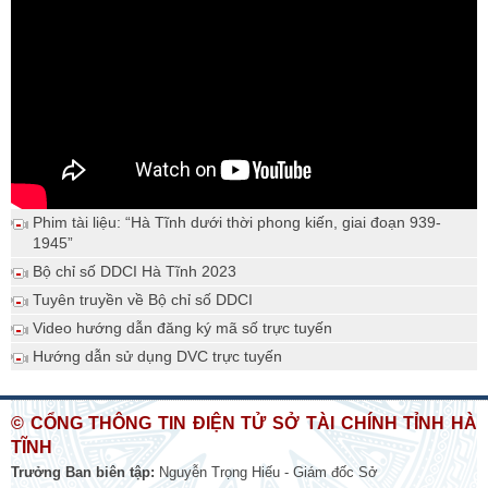
Phim tài liệu: “Hà Tĩnh dưới thời phong kiến, giai đoạn 939-
1945”
Bộ chỉ số DDCI Hà Tĩnh 2023
Tuyên truyền về Bộ chỉ số DDCI
Video hướng dẫn đăng ký mã số trực tuyến
Hướng dẫn sử dụng DVC trực tuyến
© CỔNG THÔNG TIN ĐIỆN TỬ SỞ TÀI CHÍNH TỈNH HÀ
TĨNH
Trưởng Ban biên tập:
Nguyễn Trọng Hiếu - Giám đốc Sở