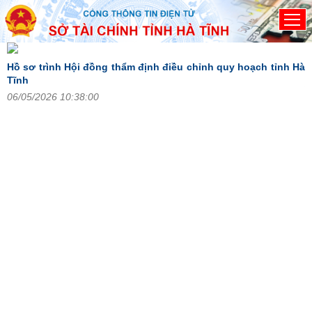
Đã kết nối EMC
Hồ sơ trình Hội đồng thẩm định điều chỉnh quy hoạch tỉnh Hà
V
Tĩnh
2
06/05/2026 10:38:00
H
đ
2
n
án
),