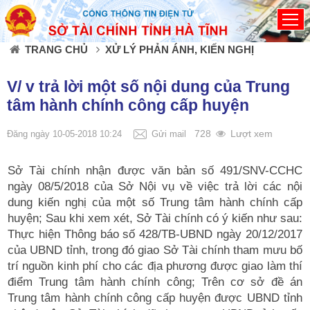
Đã kết nối EMC
TRANG CHỦ
XỬ LÝ PHẢN ÁNH, KIẾN NGHỊ
V/ v trả lời một số nội dung của Trung
tâm hành chính công cấp huyện
728
Lượt xem
Đăng ngày 10-05-2018 10:24
Gửi mail
Sở Tài chính nhận được văn bản số 491/SNV-CCHC
ngày 08/5/2018 của Sở Nội vụ về việc trả lời các nội
dung kiến nghị của một số Trung tâm hành chính cấp
huyện; Sau khi xem xét, Sở Tài chính có ý kiến như sau:
Thực hiện Thông báo số 428/TB-UBND ngày 20/12/2017
của UBND tỉnh, trong đó giao Sở Tài chính tham mưu bố
trí nguồn kinh phí cho các địa phương được giao làm thí
điểm Trung tâm hành chính công; Trên cơ sở đề án
Trung tâm hành chính công cấp huyện được UBND tỉnh