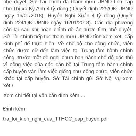
phê duyệt; Sở Tài chính đã tham mưu UBND tỉnh cấp
cho Thị xã Kỳ Anh 4 tỷ đồng ( Quyết định 225/QĐ-UBND
ngày 16/01/2018), Huyện Nghi Xuân 4 tỷ đồng (Quyết
định 224/QĐ-UBND ngày 16/01/2018). Các địa phương
còn lại sau khi hoàn chỉnh đề án được tỉnh phê duyệt,
Sở Tài chính tiếp tục tham mưu UBND tỉnh xem xét, cấp
kinh phí để thực hiện. Về chế độ cho công chức, viên
chức được cử đến làm việc tại Trung tâm hành chính
công, trước mắt đề nghị chưa ban hành chế độ đặc thù
vì công việc của các cán bộ tại Trung tâm hành chính
cấp huyện vẫn làm việc giống như công chức, viên chức
khác tại cấp huyện. Sở Tài chính gửi Sở Nội vụ xem
xét./.
Xem chi tiết tại văn bản đính kèm ...
Đính kèm
tra_loi_kien_nghi_cua_TTHCC_cap_huyen.pdf