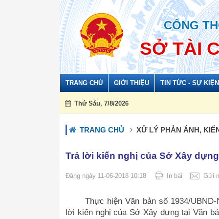
Đã kết nối EMC
CỔNG TH
SỞ TÀI 
TRANG CHỦ
GIỚI THIỆU
TIN TỨC - SỰ KIỆN
Thứ Sáu, 7/8/2026
https
TRANG CHỦ
XỬ LÝ PHẢN ÁNH, KIẾ
Trả lời kiến nghị của Sở Xây dựng
Đăng ngày 11-06-2018 10:18
In bài
Gửi m
Thực hiện Văn bản số 1934/UBND-NL
lời kiến nghị của Sở Xây dựng tại Văn 