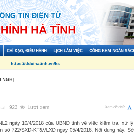
ÔNG TIN ĐIỆN TỬ
CHÍNH HÀ TĨNH
CHỈ ĐẠO, ĐIỀU HÀNH
LỊCH LÀM VIỆC
CÔNG KHAI NGÂN SÁC
://ddcihatinh.vn/ks
N NGHỊ
923
Lượt xem
Xem cỡ chữ
ail
2 ngày 10/4/2018 của UBND tỉnh về việc kiểm tra, xử lý,
bản số 722/SXD-KT&VLXD ngày 05/4/2018. Nội dung này, Sở