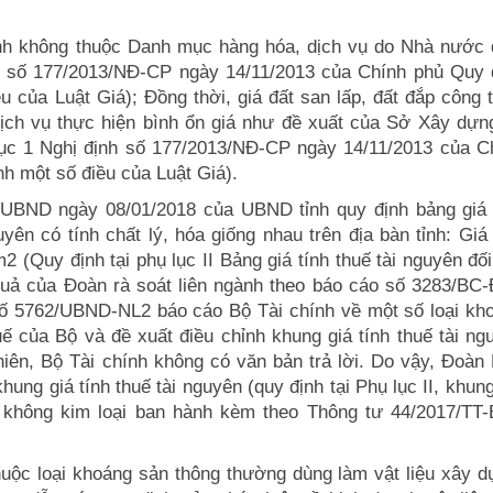
rình không thuộc Danh mục hàng hóa, dịch vụ do Nhà nước 
ịnh số 177/2013/NĐ-CP ngày 14/11/2013 của Chính phủ Quy 
u của Luật Giá); Đồng thời, giá đất san lấp, đất đắp công t
ch vụ thực hiện bình ổn giá như đề xuất của Sở Xây dựng
 Mục 1 Nghị định số 177/2013/NĐ-CP ngày 14/11/2013 của C
nh một số điều của Luật Giá).
-UBND ngày 08/01/2018 của UBND tỉnh quy định bảng giá 
uyên có tính chất lý, hóa giống nhau trên địa bàn tỉnh: Giá 
2 (Quy định tại phụ lục II Bảng giá tính thuế tài nguyên đối
 quả của Đoàn rà soát liên ngành theo báo cáo số 3283/BC
ố 5762/UBND-NL2 báo cáo Bộ Tài chính về một số loại kh
ế của Bộ và đề xuất điều chỉnh khung giá tính thuế tài ng
iên, Bộ Tài chính không có văn bản trả lời. Do vậy, Đoàn 
hung giá tính thuế tài nguyên (quy định tại Phụ lục II, khung
n không kim loại ban hành kèm theo Thông tư 44/2017/TT
thuộc loại khoáng sản thông thường dùng làm vật liệu xây d