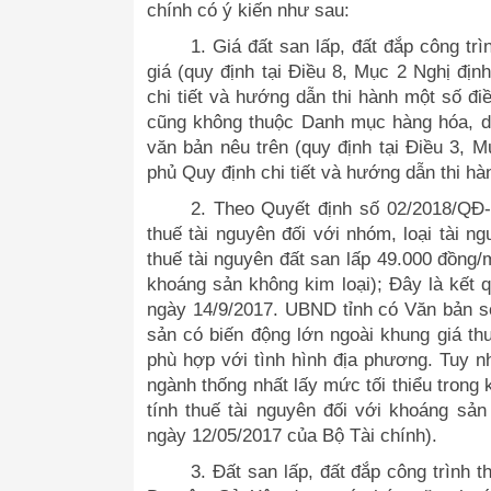
chính có ý kiến như sau:
1. Giá đất san lấp, đất đắp công t
giá (quy định tại Điều 8, Mục 2 Nghị đ
chi tiết và hướng dẫn thi hành một số điề
cũng không thuộc Danh mục hàng hóa, dị
văn bản nêu trên (quy định tại Điều 3,
phủ Quy định chi tiết và hướng dẫn thi hà
2. Theo Quyết định số 02/2018/QĐ
thuế tài nguyên đối với nhóm, loại tài ng
thuế tài nguyên đất san lấp 49.000 đồng/m
khoáng sản không kim loại); Đây là kết
ngày 14/9/2017. UBND tỉnh có Văn bản s
sản có biến động lớn ngoài khung giá thu
phù hợp với tình hình địa phương. Tuy nh
ngành thống nhất lấy mức tối thiểu trong k
tính thuế tài nguyên đối với khoáng sả
ngày 12/05/2017 của Bộ Tài chính).
3. Đất san lấp, đất đắp công trình 