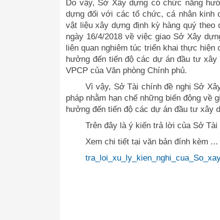
Do vậy, Sở Xây dựng có chức năng hướng
dựng đối với các tổ chức, cá nhân kinh d
vật liệu xây dựng định kỳ hàng quý the
ngày 16/4/2018 về việc giao Sở Xây dựng
liên quan nghiêm túc triển khai thực hiệ
hưởng đến tiến độ các dự án đầu tư xây
VPCP của Văn phòng Chính phủ.
Vì vậy, Sở Tài chính đề nghị Sở Xâ
pháp nhằm hạn chế những biến động về giá
hưởng đến tiến độ các dự án đầu tư xây dự
Trên đây là ý kiến trả lời của Sở Tà
Xem chi tiết tại văn bản đính kèm ...
tra_loi_xu_ly_kien_nghi_cua_So_xa