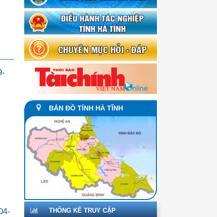
9-
BẢN ĐỒ TỈNH HÀ TĨNH
THỐNG KÊ TRUY CẬP
04-