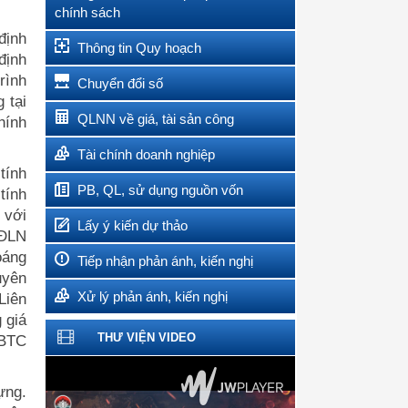
chính sách
định
Thông tin Quy hoạch
định
rình
Chuyển đổi số
 tại
QLNN về giá, tài sản công
hính
Tài chính doanh nghiệp
tính
PB, QL, sử dụng nguồn vốn
tính
 với
Lấy ý kiến dự thảo
-ĐLN
oáng
Tiếp nhận phản ánh, kiến nghị
uyên
Xử lý phản ánh, kiến nghị
Liên
 giá
THƯ VIỆN VIDEO
-BTC
ựng.