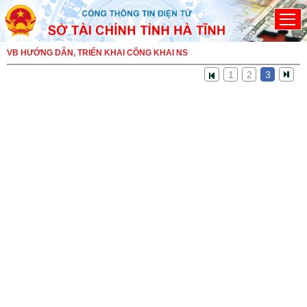
Đã kết nối EMC
VB HƯỚNG DẪN, TRIỂN KHAI CÔNG KHAI NS
1
2
3