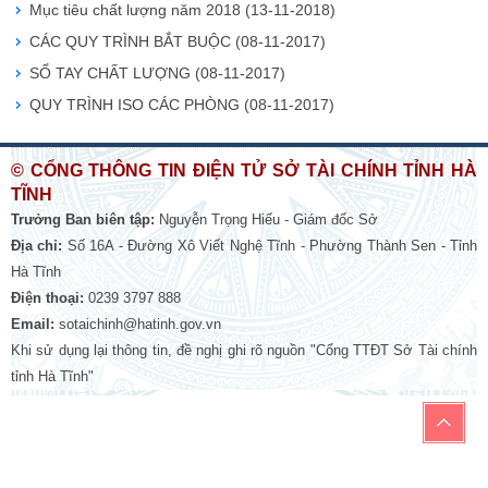
Mục tiêu chất lượng năm 2018
(13-11-2018)
CÁC QUY TRÌNH BẮT BUỘC
(08-11-2017)
SỔ TAY CHẤT LƯỢNG
(08-11-2017)
QUY TRÌNH ISO CÁC PHÒNG
(08-11-2017)
© CỔNG THÔNG TIN ĐIỆN TỬ SỞ TÀI CHÍNH TỈNH HÀ
TĨNH
Trưởng Ban biên tập:
Nguyễn Trọng Hiếu - Giám đốc Sở
Địa chỉ:
Số 16A - Đường Xô Viết Nghệ Tĩnh - Phường Thành Sen - Tỉnh
Hà Tĩnh
Điện thoại:
0239 3797 888
Email:
sotaichinh@hatinh.gov.vn
Khi sử dụng lại thông tin, đề nghị ghi rõ nguồn "Cổng TTĐT Sở Tài chính
tỉnh Hà Tĩnh"