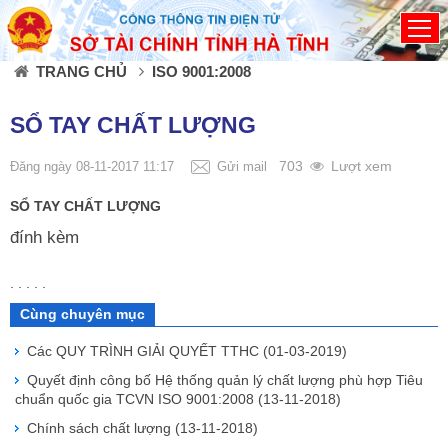
Đã kết nối EMC
TRANG CHỦ
ISO 9001:2008
SỔ TAY CHẤT LƯỢNG
703
Lượt xem
Đăng ngày 08-11-2017 11:17
Gửi mail
SỔ TAY CHẤT LƯỢNG
đính kèm
. . . . .
Cùng chuyên mục
Các QUY TRÌNH GIẢI QUYẾT TTHC
(01-03-2019)
Quyết định công bố Hệ thống quản lý chất lượng phù hợp Tiêu
chuẩn quốc gia TCVN ISO 9001:2008
(13-11-2018)
Chính sách chất lượng
(13-11-2018)