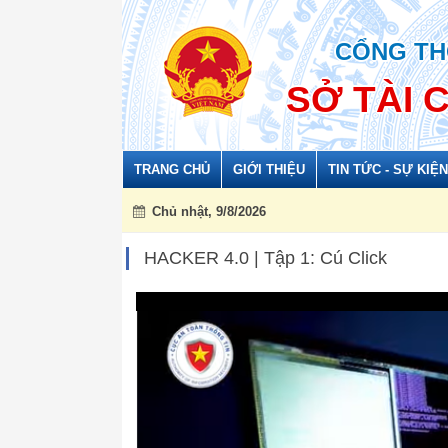
Đã kết nối EMC
CỔNG TH
SỞ TÀI 
TRANG CHỦ
GIỚI THIỆU
TIN TỨC - SỰ KIỆN
Chủ nhật, 9/8/2026
HACKER 4.0 | Tập 1: Cú Click