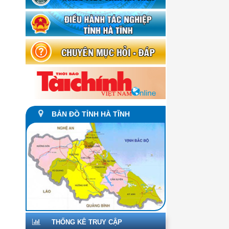
BẢN ĐỒ TỈNH HÀ TĨNH
THỐNG KÊ TRUY CẬP