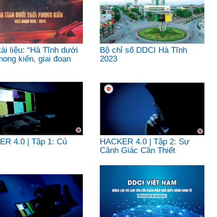
ài liệu: “Hà Tĩnh dưới
Bộ chỉ số DDCI Hà Tĩnh
hong kiến, giai đoạn
2023
945”
R 4.0 | Tập 1: Cú
HACKER 4.0 | Tập 2: Sự
Cảnh Giác Cần Thiết