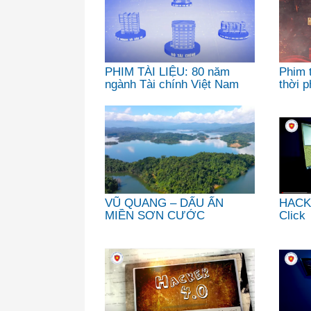
PHIM TÀI LIỆU: 80 năm
Phim t
ngành Tài chính Việt Nam
thời p
(28/8/1945 - 28/8/2025)
939-1
VŨ QUANG – DẤU ẤN
HACKE
MIỀN SƠN CƯỚC
Click