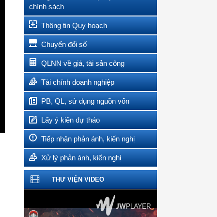
chính sách
Thông tin Quy hoạch
Chuyển đổi số
QLNN về giá, tài sản công
Tài chính doanh nghiệp
PB, QL, sử dụng nguồn vốn
Lấy ý kiến dự thảo
Tiếp nhận phản ánh, kiến nghị
Xử lý phản ánh, kiến nghị
THƯ VIỆN VIDEO