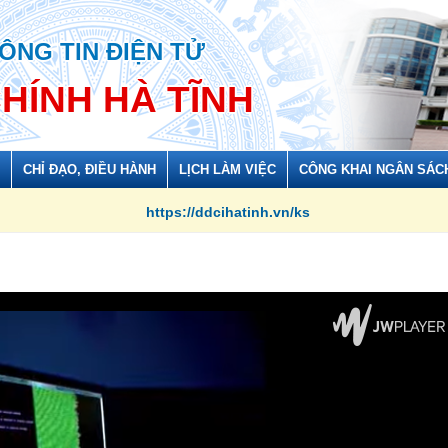
ÔNG TIN ĐIỆN TỬ
CHÍNH HÀ TĨNH
CHỈ ĐẠO, ĐIỀU HÀNH
LỊCH LÀM VIỆC
CÔNG KHAI NGÂN SÁC
https://ddcihatinh.vn/ks