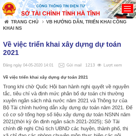
Đã kết nối EMC
TRANG CHỦ
VB HƯỚNG DẪN, TRIỂN KHAI CÔNG
KHAI NS
Về việc triển khai xây dựng dự toán
2021
1213
Lượt xem
Đăng ngày 04-05-2020 14:01
Gửi mail
Về việc triển khai xây dựng dự toán 2021
Trong khi chờ Quốc Hội ban hành nghị quyết về nguyên
tắc, tiêu chí và định mức phân bổ dự toán chi thường
xuyên ngân sách nhà nước năm 2021 và Thông tư của
Bộ Tài chính hướng dẫn xây dựng dự toán năm 2021. Để
có cơ sở tổng hợp số liệu xây dựng dự toán NSNN năm
2021(thời kỳ ổn định ngân sách 2021-2025); Sở Tài
chính đề nghị Chủ tịch UBND các huyện, thành phố, thị
xã chỉ đạo các phòng chuyên môn thực hiện các nội