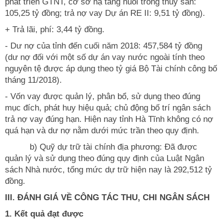
phát triển GTNT, cơ sở hạ tầng nuôi trồng thuỷ sản:
105,25 tỷ đồng; trả nợ vay Dự án RE II: 9,51 tỷ đồng).
+ Trả lãi, phí: 3,44 tỷ đồng.
- Dư nợ của tỉnh đến cuối năm 2018: 457,584 tỷ đồng
(dư nợ đối với một số dự án vay nước ngoài tính theo
nguyên tệ được áp dụng theo tỷ giá Bộ Tài chính công bố
tháng 11/2018).
- Vốn vay được quản lý, phân bổ, sử dụng theo đúng
mục đích, phát huy hiệu quả; chủ động bố trí ngân sách
trả nợ vay đúng hạn. Hiện nay tỉnh Hà Tĩnh không có nợ
quá hạn và dư nợ nằm dưới mức trần theo quy định.
b) Quỹ dự trữ tài chính địa phương: Đã được
quản lý và sử dụng theo đúng quy định của Luật Ngân
sách Nhà nước, tổng mức dự trữ hiện nay là 292,512 tỷ
đồng.
III. ĐÁNH GIÁ VỀ CÔNG TÁC THU
, CHI NGÂN SÁCH
1. Kết quả đạt được