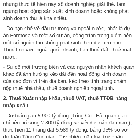
nhưng thực tế hiện nay số doanh nghiệp giải thể, tạm
ngừng hoạt động sản xuất kinh doanh hoặc không phát
sinh doanh thu là khá nhiều.
- Do hạn chế về đầu tư trong và ngoài nước, nhất là dự
án Formosa và một số dự án, công trình trọng điểm nên
một số nguồn thu không phát sinh theo dự kiến như:
Thuế lĩnh vực ngoài quốc doanh; tiền thuê đất, thuê mặt
nước.
- Sự cố môi trường biển và các nguyên nhân khách quan
khác đã ảnh hưởng kéo dài đến hoạt động kinh doanh
của các đơn vị trên địa bàn, kéo theo tình trạng chậm
nộp thuế nhà thầu, thuế doanh nghiệp ngoại tỉnh.
2. Thuế Xuất nhập khẩu, thuế VAT, thuế TTĐB hàng
nhập khẩu
- Dự toán giao 5.900 tỷ đồng (Tổng Cục Hải quan giao
chỉ tiêu bổ sung 2.800 tỷ đồng so với dự toán đầu năm);
thực hiện 11 tháng đạt 5.589 tỷ đồng, bằng 95% so với
dự toán Tổng Cục giao. Tuy nhiên, nếu loại trừ phần