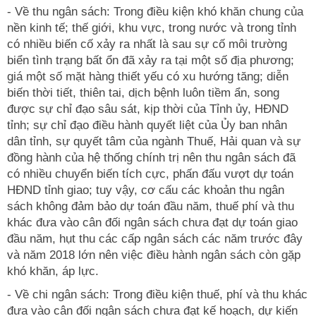
- Về thu ngân sách: Trong điều kiện khó khăn chung của
nền kinh tế; thế giới, khu vực, trong nước và trong tỉnh
có nhiều biến cố xảy ra nhất là sau sự cố môi trường
biển tình trạng bất ổn đã xảy ra tại một số địa phương;
giá một số mặt hàng thiết yếu có xu hướng tăng; diễn
biến thời tiết, thiên tai, dịch bệnh luôn tiềm ẩn, song
được sự chỉ đạo sâu sát, kịp thời của Tỉnh ủy, HĐND
tỉnh; sự chỉ đạo điều hành quyết liệt của Ủy ban nhân
dân tỉnh, sự quyết tâm của ngành Thuế, Hải quan và sự
đồng hành của hệ thống chính trị nên thu ngân sách đã
có nhiều chuyển biến tích cực, phấn đấu vượt dự toán
HĐND tỉnh giao; tuy vậy, cơ cấu các khoản thu ngân
sách không đảm bảo dự toán đầu năm, thuế phí và thu
khác đưa vào cân đối ngân sách chưa đạt dự toán giao
đầu năm, hụt thu các cấp ngân sách các năm trước đây
và năm 2018 lớn nên việc điều hành ngân sách còn gặp
khó khăn, áp lực.
- Về chi ngân sách: Trong điều kiện thuế, phí và thu khác
đưa vào cân đối ngân sách chưa đạt kế hoạch, dự kiến