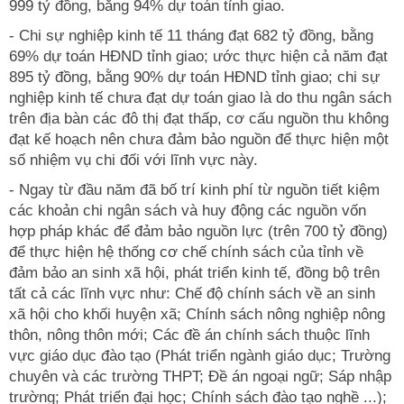
999 tỷ đồng, bằng 94% dự toán tỉnh giao.
- Chi sự nghiệp kinh tế 11 tháng đạt 682 tỷ đồng, bằng
69% dự toán HĐND tỉnh giao; ước thực hiện cả năm đạt
895 tỷ đồng, bằng 90% dự toán HĐND tỉnh giao; chi sự
nghiệp kinh tế chưa đạt dự toán giao là do thu ngân sách
trên địa bàn các đô thị đạt thấp, cơ cấu nguồn thu không
đạt kế hoạch nên chưa đảm bảo nguồn để thực hiện một
số nhiệm vụ chi đối với lĩnh vực này.
- Ngay từ đầu năm đã bố trí kinh phí từ nguồn tiết kiệm
các khoản chi ngân sách và huy động các nguồn vốn
hợp pháp khác để đảm bảo nguồn lực (trên 700 tỷ đồng)
để thực hiện hệ thống cơ chế chính sách của tỉnh về
đảm bảo an sinh xã hội, phát triển kinh tế, đồng bộ trên
tất cả các lĩnh vực như: Chế độ chính sách về an sinh
xã hội cho khối huyện xã; Chính sách nông nghiệp nông
thôn, nông thôn mới; Các đề án chính sách thuộc lĩnh
vực giáo dục đào tạo (Phát triển ngành giáo dục; Trường
chuyên và các trường THPT; Đề án ngoại ngữ; Sáp nhập
trường; Phát triển đại học; Chính sách đào tạo nghề ...);