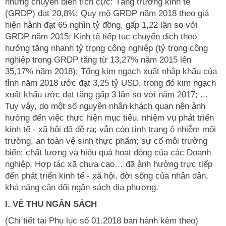
những chuyển biến tích cực: Tăng trưởng kinh tế
(GRDP) đạt 20,8%; Quy mô GRDP năm 2018 theo giá
hiện hành đạt 65 nghìn tỷ đồng, gấp 1,22 lần so với
GRDP năm 2015; Kinh tế tiếp tục chuyển dịch theo
hướng tăng nhanh tỷ trọng công nghiệp (tỷ trọng công
nghiệp trong GRDP tăng từ 13,27% năm 2015 lên
35,17% năm 2018); Tổng kim ngạch xuất nhập khẩu của
tỉnh năm 2018 ước đạt 3,25 tỷ USD, trong đó kim ngạch
xuất khẩu ước đạt tăng gấp 3 lần so với năm 2017; ...
Tuy vậy, do một số nguyên nhân khách quan nên ảnh
hưởng đến việc thực hiện mục tiêu, nhiệm vụ phát triển
kinh tế - xã hội đã đề ra; vẫn còn tình trạng ô nhiễm môi
trường, an toàn vệ sinh thực phẩm; sự cố môi trường
biển; chất lượng và hiệu quả hoạt động của các Doanh
nghiệp, Hợp tác xã chưa cao… đã ảnh hưởng trực tiếp
đến phát triển kinh tế - xã hội, đời sống của nhân dân,
khả năng cân đối ngân sách địa phương.
I. VỀ THU NGÂN SÁCH
(Chi tiết tại Phụ lục số 01.2018 ban hành kèm theo)