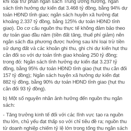
khi loại trừ phần ngân sách Trung ương hưởng, ngân
sách tỉnh hưởng dự kiến đạt 3.468 tỷ đồng, bằng 94% dự
toán HĐND tỉnh giao; ngân sách huyện xã hưởng đạt
khoảng 2.337 tỷ đồng, bằng 125% dự toán HĐND tỉnh
giao). Do cơ cấu nguồn thu thực tế không đảm bảo theo
dự toán giao đầu năm (tiền đất tăng, thuế phí giảm) nên
ngân sách địa phương được hưởng sau khi loại trừ tiền
sử dụng đất và các khoản ghi thu, ghi chi dự kiến hụt thu
cân đối so với dự toán tỉnh giao khoảng 250 tỷ đồng;
trong đó: Ngân sách tỉnh hưởng dự kiến đạt 3.237 tỷ
đồng, bằng 95% dự toán HĐND tỉnh giao (hụt thu cân đối
157 tỷ đồng); Ngân sách huyện xã hưởng dự kiến đạt
882 tỷ đồng, bằng 90% dự toán HĐND tỉnh giao (hụt thu
cân đối 93 tỷ đồng).
b) Một số nguyên nhân ảnh hưởng đến nguồn thu ngân
sách:
- Tăng trưởng kinh tế đối với các lĩnh vực tạo ra nguồn
thu lớn, chủ yếu đạt thấp so với chỉ tiêu đề ra; nguồn thu
từ doanh nghiệp chiếm tỷ lệ lớn trong tổng thu ngân sách