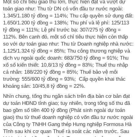
Một số chỉ tiêu giao thu lớn, thực hiện đạt và vượt dự
toán giao như: Thu từ DN có vốn đầu tư nước ngoài:
1.345/1.180 tỷ đồng = 114%; Thu cấp quyền sử dụng đất:
1.650/1.200 tỷ đồng = 138%; Thu phí và lệ phí: 125/113
tỷ đồng = 111%; Lệ phí trước bạ: 307/275 tỷ đồng =
112%. Bên cạnh đó, một số chỉ tiêu thực hiện còn thấp
so với dự toán giao như: Thu từ Doanh nghiệp nhà nước:
1.125/1.324 tỷ đồng = 85%; Thu công thương nghiệp và
dịch vụ ngoài quốc doanh: 683/750 tỷ đồng = 91%; Thu
xổ số kiến thiết: 10,8/13 tỷ đồng = 83%; Thuế thu nhập
cá nhân: 188/220 tỷ đồng = 85%; Thuế bảo vệ môi
trường: 555/600 tỷ đồng = 93%; Cấp quyền khai thác
khoáng sản: 10/45,8 tỷ đồng = 22%.
Nhìn chung, tổng thu ngân sách trên địa bàn cơ bản đạt
dự toán HĐND tỉnh giao; tuy nhiên, trong tổng số thu đã
bao gồm số tiền 400 tỷ đồng (Phát sinh ngoài dự toán
giao) thu từ thuế doanh nghiệp có vốn đầu tư nước ngoài
của Công ty TNHH Gang thép Hưng nghiệp Formosa Hà
Tĩnh sau khi cơ quan Thuế rà soát các năm trước. Sau