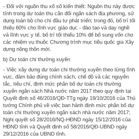
- Đối với nguồn thu xổ số kiến thiết: Nguồn thu này được
tính trong dự toán thu cân đối ngân sách địa phương, sử
dụng toàn bộ cho chi đầu tư phát triển; trong đó, bố trí tối
thiểu 60% cho lĩnh vực giáo dục - đào tạo và dạy nghề
và lĩnh vực y tế, bố trí tối thiểu 10% để bổ sung vốn cho
các nhiệm vụ thuộc Chương trình mục tiêu quốc gia Xây
dựng nông thôn mới.
b) Dự toán chi thường xuyên
- Việc xây dựng dự toán chi thường xuyên theo từng lĩnh
vực, đảm bảo đúng chính sách, chế độ và các nguyên
tắc, tiêu chí, định mức phân bổ dự toán chi thường
xuyên ngân sách Nhà nước năm 2017 theo quy định tại
Quyết định số 46/2016/QĐ-TTg ngày 19/10/2016 của Thủ
tướng Chính phủ về việc ban hành định mức phân bổ dự
toán chi thường xuyên ngân sách nhà nước năm 2017;
Nghị quyết số 28/2016/NQ-HĐND ngày 15/12/2016 của
HĐND tỉnh và Quyết định số 58/2016/QĐ-UBND ngày
29/12/2016 của UBND tỉnh.