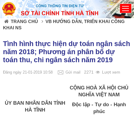
Đã kết nối EMC
TRANG CHỦ
VB HƯỚNG DẪN, TRIỂN KHAI CÔNG
KHAI NS
Tình hình thực hiện dự toán ngân sách
năm 2018; Phương án phân bổ dự
toán thu, chi ngân sách năm 2019
2271
Lượt xem
Đăng ngày 21-01-2019 10:58
Gửi mail
CỘNG HOÀ XÃ HỘI CHỦ
NGHĨA VIỆT NAM
ỦY BAN NHÂN DÂN TỈNH
Độc lập - Tự do - Hạnh
HÀ TĨNH
phúc