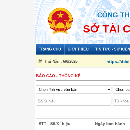
Đã kết nối EMC
CỔNG TH
SỞ TÀI 
TRANG CHỦ
GIỚI THIỆU
TIN TỨC - SỰ KIỆN
Thứ Năm, 6/8/2026
https://ddcihatinh.vn/
BÁO CÁO - THỐNG KÊ
STT
Số/Kí hiệu
Ngày ban hành