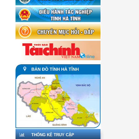
BẢN ĐỒ TỈNH HÀ TĨNH
THỐNG KÊ TRUY CẬP