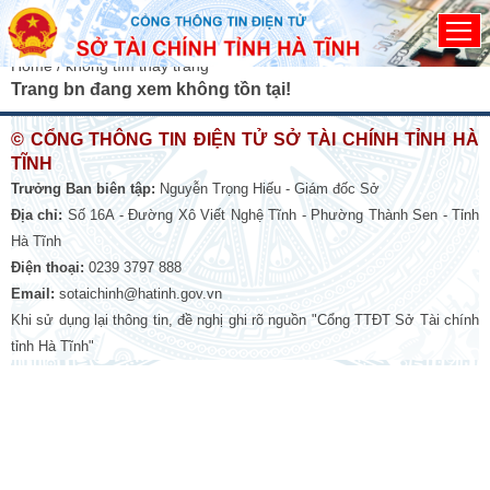
Đã kết nối EMC
Home
/ không tìm thấy trang
Trang bn đang xem không tồn tại!
© CỔNG THÔNG TIN ĐIỆN TỬ SỞ TÀI CHÍNH TỈNH HÀ
TĨNH
Trưởng Ban biên tập:
Nguyễn Trọng Hiếu - Giám đốc Sở
Địa chỉ:
Số 16A - Đường Xô Viết Nghệ Tĩnh - Phường Thành Sen - Tỉnh
Hà Tĩnh
Điện thoại:
0239 3797 888
Email:
sotaichinh@hatinh.gov.vn
Khi sử dụng lại thông tin, đề nghị ghi rõ nguồn "Cổng TTĐT Sở Tài chính
tỉnh Hà Tĩnh"