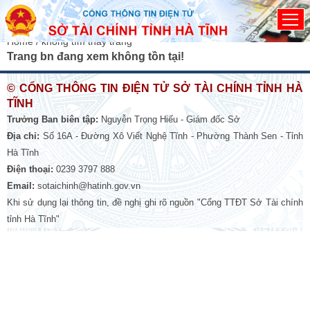
Đã kết nối EMC
Home
/ không tìm thấy trang
Trang bn đang xem không tồn tại!
© CỔNG THÔNG TIN ĐIỆN TỬ SỞ TÀI CHÍNH TỈNH HÀ
TĨNH
Trưởng Ban biên tập:
Nguyễn Trọng Hiếu - Giám đốc Sở
Địa chỉ:
Số 16A - Đường Xô Viết Nghệ Tĩnh - Phường Thành Sen - Tỉnh
Hà Tĩnh
Điện thoại:
0239 3797 888
Email:
sotaichinh@hatinh.gov.vn
Khi sử dụng lại thông tin, đề nghị ghi rõ nguồn "Cổng TTĐT Sở Tài chính
tỉnh Hà Tĩnh"