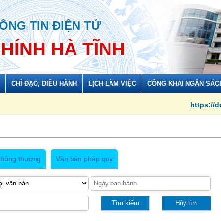
ÔNG TIN ĐIỆN TỬ
CHÍNH HÀ TĨNH
CHỈ ĐẠO, ĐIỀU HÀNH
LỊCH LÀM VIỆC
CÔNG KHAI NGÂN SÁC
https://ddcihatinh.v
thông thường
Văn bản pháp quy