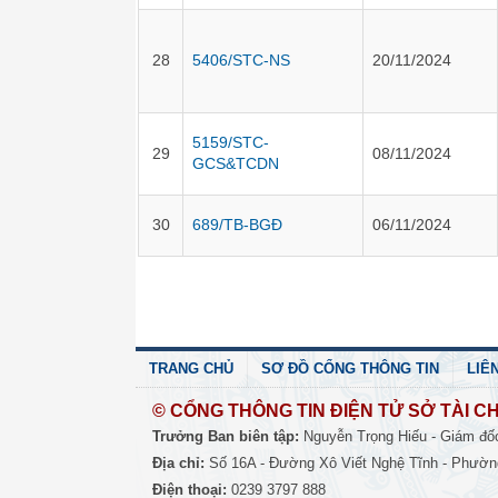
28
5406/STC-NS
20/11/2024
5159/STC-
29
08/11/2024
GCS&TCDN
30
689/TB-BGĐ
06/11/2024
TRANG CHỦ
SƠ ĐỒ CỔNG THÔNG TIN
LIÊ
© CỔNG THÔNG TIN ĐIỆN TỬ SỞ TÀI CH
Trưởng Ban biên tập:
Nguyễn Trọng Hiếu - Giám đố
Địa chỉ:
Số 16A - Đường Xô Viết Nghệ Tĩnh - Phường
Điện thoại:
0239 3797 888