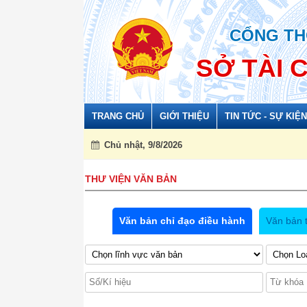
CỔNG TH
SỞ TÀI 
TRANG CHỦ
GIỚI THIỆU
TIN TỨC - SỰ KIỆN
Chủ nhật, 9/8/2026
THƯ VIỆN VĂN BẢN
Văn bản chỉ đạo điều hành
Văn bản 