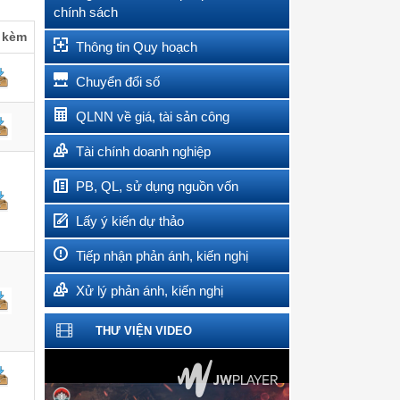
chính sách
 kèm
Thông tin Quy hoạch
Chuyển đổi số
QLNN về giá, tài sản công
Tài chính doanh nghiệp
PB, QL, sử dụng nguồn vốn
Lấy ý kiến dự thảo
Tiếp nhận phản ánh, kiến nghị
Xử lý phản ánh, kiến nghị
THƯ VIỆN VIDEO