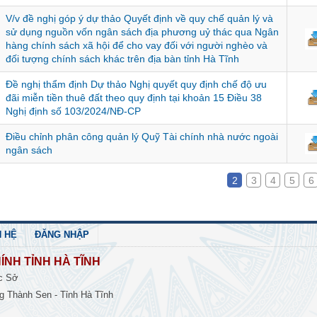
V/v đề nghị góp ý dự thảo Quyết định về quy chế quản lý và
sử dụng nguồn vốn ngân sách địa phương uỷ thác qua Ngân
hàng chính sách xã hội để cho vay đối với người nghèo và
đối tượng chính sách khác trên địa bàn tỉnh Hà Tĩnh
Đề nghị thẩm định Dự thảo Nghị quyết quy định chế độ ưu
đãi miễn tiền thuê đất theo quy định tại khoản 15 Điều 38
Nghị định số 103/2024/NĐ-CP
Điều chỉnh phân công quản lý Quỹ Tài chính nhà nước ngoài
ngân sách
2
3
4
5
6
N HỆ
ĐĂNG NHẬP
ÍNH TỈNH HÀ TĨNH
c Sở
 Thành Sen - Tỉnh Hà Tĩnh