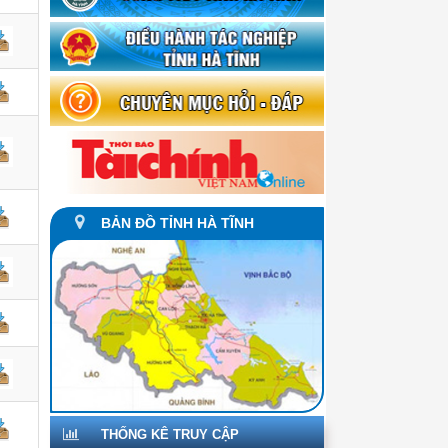
BẢN ĐỒ TỈNH HÀ TĨNH
THỐNG KÊ TRUY CẬP