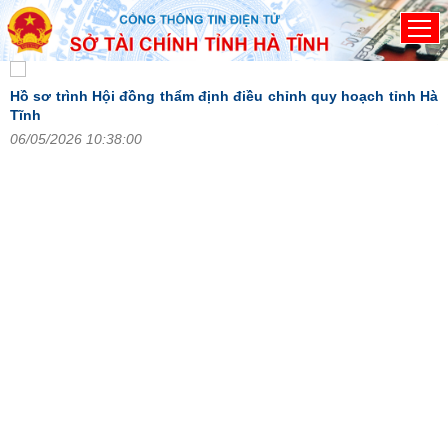
Đã kết nối EMC
Hồ sơ trình Hội đồng thẩm định điều chỉnh quy hoạch tỉnh Hà
V
Tĩnh
2
06/05/2026 10:38:00
H
đ
2
n
án
),