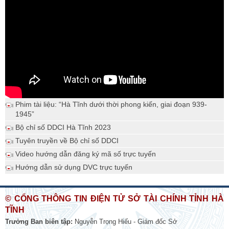
Phim tài liệu: “Hà Tĩnh dưới thời phong kiến, giai đoạn 939-
1945”
Bộ chỉ số DDCI Hà Tĩnh 2023
Tuyên truyền về Bộ chỉ số DDCI
Video hướng dẫn đăng ký mã số trực tuyến
Hướng dẫn sử dụng DVC trực tuyến
© CỔNG THÔNG TIN ĐIỆN TỬ SỞ TÀI CHÍNH TỈNH HÀ
TĨNH
Trưởng Ban biên tập:
Nguyễn Trọng Hiếu - Giám đốc Sở