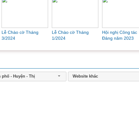
Đồng chí Nguyễn Văn Thắng được bổ nhiệm giữ chứ
Phó Thủ tướng Chính phủ
Đồng chí Nguyễn Văn Thắng được
Tổng Bí thư, Chủ tịch nước Tô Lâm trao
Quyết định bổ nhiệm giữ chức vụ Phó
Lễ Chào cờ Tháng
Chi Đoàn Sở Tài chính
Giao lưu bóng đá 
Thủ tướng Chính phủ...
11/2023
tổ chức Lễ Hội trăng
kỷ niệm 78 năm n
rằm năm 2023
thành lập ngành...
Nền kinh tế duy trì đà tăng tích cực trong quý I/2026
Chính phủ vừa ban hành Nghị quyết số
89/NQ-CP ngày 5/4/2026 phiên họp
Chính phủ thường kỳ tháng 3 năm 2026
và Hội nghị Chính...
 phố - Huyện - Thị
Website khác