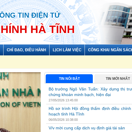
ÔNG TIN ĐIỆN TỬ
CHÍNH HÀ TĨNH
CHỈ ĐẠO, ĐIỀU HÀNH
LỊCH LÀM VIỆC
CÔNG KHAI NGÂN SÁC
https:
TIN NỔI BẬT
TIN MỚI NHẤT
 hoạch tỉnh Hà Tĩnh
V/v mời cung cấp dịch vụ định giá tài sản
Bộ trưởng Ngô Văn Tuấn: Xây dựng thị tr
26/04/2026 17:20:00
chứng khoán minh bạch, hiện đại
Hội đồng định giá tài sản được xác lập quyền s
27/05/2026 13:45:00
được gọi là Hội đồng) được thành lập tại Quy
ngày 24/4/2026 của Chủ tịch Hội đồng định giá.
Hồ sơ trình Hội đồng thẩm định điều chỉnh
thực hiện định giá đối với tài sản...
hoạch tỉnh Hà Tĩnh
06/05/2026 10:38:00
V/v mời cung cấp dịch vụ định giá tài sản