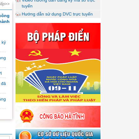
iếp>>
tuyến
Hướng dẫn sử dụng DVC trực tuyến
công
 hành
 kỷ
hính
ùng
I
 đã
ụ Bộ
áng