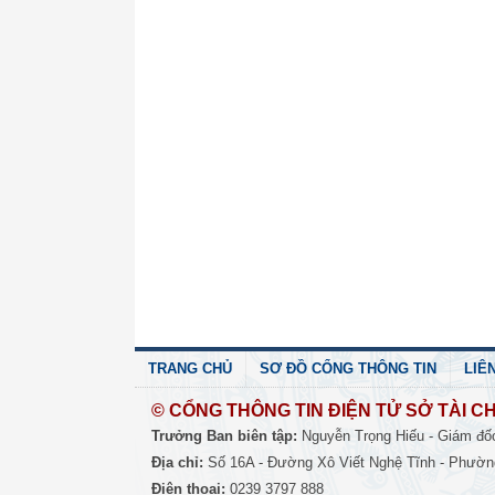
TRANG CHỦ
SƠ ĐỒ CỔNG THÔNG TIN
LIÊ
© CỔNG THÔNG TIN ĐIỆN TỬ SỞ TÀI CH
Trưởng Ban biên tập:
Nguyễn Trọng Hiếu - Giám đố
Địa chỉ:
Số 16A - Đường Xô Viết Nghệ Tĩnh - Phường
Điện thoại:
0239 3797 888