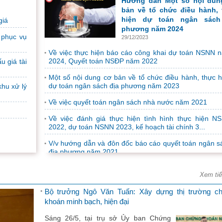
Hướng dẫn Một số nội dun
phối hợp với Cục Phát triển Doanh
bản về tổ chức điều hành, 
nghiệp tư nhân và kinh tế tập thể - Bộ
hiện dự toán ngân sách
giá
Tài chính tổ chức...
phương năm 2024
 phục vụ
29/12/2023
Tài liệu Đại hội Đảng bộ Sở Tài chính nhiệm kỳ 2025-
Về việc thực hiện báo cáo công khai dự toán NSNN 
2024, Quyết toán NSĐP năm 2022
u giá tài
Một số nội dung cơ bản về tổ chức điều hành, thực h
dự toán ngân sách địa phương năm 2023
khu xử lý
Nhiều hoạt động ý nghĩa hưởng ứng chương trình “T
Ba biên giới”
Về việc quyết toán ngân sách nhà nước năm 2021
(Baohatinh.vn) - Chi đoàn Thanh tra
Về việc đánh giá thực hiện tình hình thực hiện N
tỉnh, Chi đoàn Sở Tài chính, Chi đoàn
2022, dự toán NSNN 2023, kế hoạch tài chính 3...
Báo Hà Tĩnh, Thị đoàn Kỳ Anh phối hợp
V/v hướng dẫn và đôn đốc báo cáo quyết toán ngân s
với Đoàn Thanh...
địa phương năm 2021
Thông báo Tuyển dụng công chức năm 2024 theo 
định số 140/2017/NĐ-CP
Xem ti
Thực hiện Quyết định số 2178/QĐ-
Bộ trưởng Ngô Văn Tuấn: Xây dựng thị trường c
UBND ngày 11/9/2024 của Ủy ban nhân
khoán minh bạch, hiện đại
dân tỉnh về việc phê duyệt Chỉ tiêu và
Kế hoạch tuyển dụng...
Sáng 26/5, tại trụ sở Ủy ban Chứng