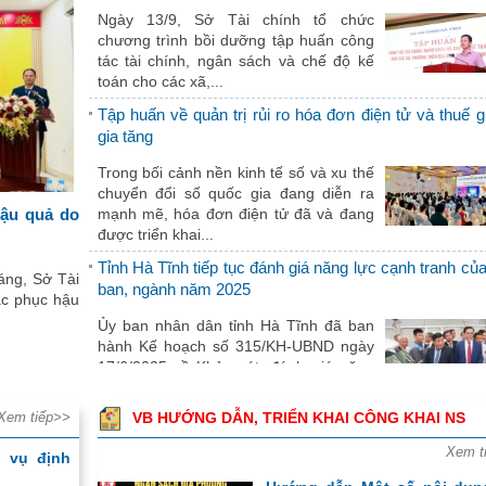
Đồng chí Lê Minh Hưng được bầu làm
Ngày 13/9, Sở Tài chính tổ chức
tướng Chính phủ
chương trình bồi dưỡng tập huấn công
08/04/2026 15:31:00
tác tài chính, ngân sách và chế độ kế
Đồng chí Ngô Văn Tuấn được bổ nhiệm
toán cho các xã,...
chức vụ Bộ trưởng Bộ Tài chính
Tập huấn về quản trị rủi ro hóa đơn điện tử và thuế gi
08/04/2026 15:28:00
gia tăng
Nền kinh tế duy trì đà tăng tích cực trong
I/2026
Trong bối cảnh nền kinh tế số và xu thế
07/04/2026 14:21:00
chuyển đổi số quốc gia đang diễn ra
hậu quả do
mạnh mẽ, hóa đơn điện tử đã và đang
Hồ sơ điều chỉnh Quy hoạch tỉnh Hà Tĩnh thờ
được triển khai...
2021-2023, tầm nhìn đến năm 2050
06/04/2026 08:05:00
Tỉnh Hà Tĩnh tiếp tục đánh giá năng lực cạnh tranh củ
áng, Sở Tài
Đảng ủy Chính phủ quán triệt Chương t
ban, ngành năm 2025
ắc phục hậu
hành động thực hiện Nghị quyết Đại hội XIV
Ủy ban nhân dân tỉnh Hà Tĩnh đã ban
25/03/2026 08:02:00
hành Kế hoạch số 315/KH-UBND ngày
Khai mạc trọng thể Hội nghị lần thứ 2 Ban 
17/6/2025 về Khảo sát, đánh giá năng
hành Trung ương Đảng khóa XIV
lực cạnh tranh của...
24/03/2026 07:53:00
Xem tiếp>>
VB HƯỚNG DẪN, TRIỂN KHAI CÔNG KHAI NS
Chương trình tập huấn phổ biến khung pháp lý và h
Về việc bán tài sản công theo hình thức 
dẫn sử dụng Hệ thống về đăng ký kinh doanh
yết giá
Xem t
h vụ định
05/03/2026 15:14:00
Ngày 09/8/2025, Sở Tài chính Hà Tĩnh