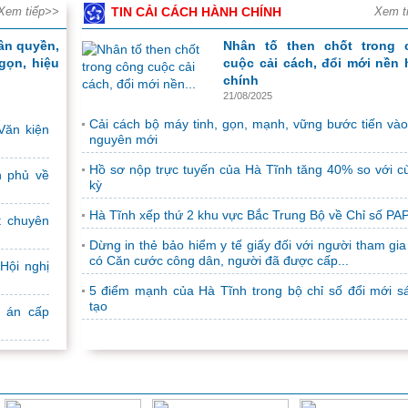
kiệm, chống lãng phí tiếp tục được xác
Xem tiếp>>
TIN CẢI CÁCH HÀNH CHÍNH
Xem t
định là một nhiệm vụ...
ân quyền,
Nhân tố then chốt trong 
Thúc đẩy phát triển kinh tế - xã hội nhanh, bền vững
gọn, hiệu
cuộc cải cách, đổi mới nền
chính
Kết luận Hội nghị lần thứ 2 của Ban
21/08/2025
Chấp hành Trung ương Đảng khóa XIV
(Kết luận số 18-KL/TW ngày 02/4/2026)
Cải cách bộ máy tinh, gọn, mạnh, vững bước tiến vào
Văn kiện
có ý nghĩa rất...
nguyên mới
Đồng chí Lê Minh Hưng được bầu làm Thủ tướng C
Hồ sơ nộp trực tuyến của Hà Tĩnh tăng 40% so với c
h phủ về
phủ
kỳ
Chiều 7/4, đồng chí Lê Minh Hưng, Ủy
Hà Tĩnh xếp thứ 2 khu vực Bắc Trung Bộ về Chỉ số PAP
t chuyên
viên Bộ Chính trị, Bí thư Trung ương
Đảng, Trưởng Ban Tổ chức Trung
Dừng in thẻ bảo hiểm y tế giấy đối với người tham gia
có Căn cước công dân, người đã được cấp...
ương, đại biểu Quốc...
Hội nghị
Đồng chí Ngô Văn Tuấn được bổ nhiệm giữ chức v
5 điểm mạnh của Hà Tĩnh trong bộ chỉ số đổi mới s
tạo
trưởng Bộ Tài chính
ự án cấp
Sáng 8/4, tại Phủ Chủ tịch, Tổng Bí thư,
Chủ tịch nước Tô Lâm đã trao Quyết
định bổ nhiệm chức vụ Bộ trưởng Bộ
Tài chính nhiệm...