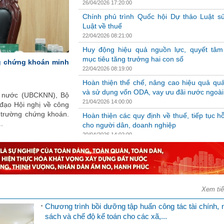
26/04/2026 17:20:00
Chính phủ trình Quốc hội Dự thảo Luật s
Luật về thuế
22/04/2026 08:21:00
Huy động hiệu quả nguồn lực, quyết tâm
mục tiêu tăng trưởng hai con số
22/04/2026 08:19:00
Hoàn thiện thể chế, nâng cao hiệu quả quả
và sử dụng vốn ODA, vay ưu đãi nước ngoài
21/04/2026 14:00:00
Hoàn thiện các quy định về thuế, tiếp tục hỗ
cho người dân, doanh nghiệp
20/04/2026 14:02:00
Đẩy mạnh thực hành tiết kiệm, chống lãng p
nâng cao hiệu quả quản lý tài chính 
trong...
15/04/2026 14:14:00
Xem ti
Thúc đẩy phát triển kinh tế - xã hội nhanh,
vững
Chương trình bồi dưỡng tập huấn công tác tài chính, 
14/04/2026 14:18:00
sách và chế độ kế toán cho các xã,...