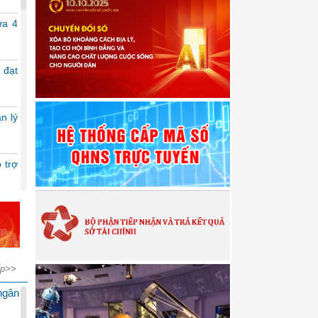
ửa 4
 đạt
Chính phủ trình Quốc hội Dự thảo Luật sửa
22/04/2026 08:21:00
n lý
Chiều 21/4, thừa ủy quyền của Thủ tướng Ch
chính Ngô Văn Tuấn trình bày trước Quốc hội
sửa đổi, bổ sung một số điều của Luật Thu
Thuế giá trị gia tăng, Luật Thuế thu nhập...
 trợ
hí –
công
ếp>>
 bền
ngân