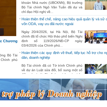
khoán Nhà nước (UBCKNN), Bộ trưởng
Sở Tài chính Hà Tĩnh dâng hương tưởng niệm tại các
Bộ Tài chính Ngô Văn Tuấn đã dự và
di tích, nghĩa trang liệt sỹ
chỉ đạo Hội nghị về...
Nhân kỷ niệm 77 năm ngày Thương
Hoàn thiện thể chế, nâng cao hiệu quả quản lý và sử 
binh - Liệt sỹ, ngày 25/7, Đoàn lãnh đạo
vốn ODA, vay ưu đãi nước ngoài
Sở Tài chính và Trưởng các phòng ban
của Sở do Giám...
Ngày 20/4/2026, tại Hà Nội, Bộ Tài
chính đã tổ chức Hội thảo phổ biến Nghị
V/v tăng cường bảo mật thông tin đăng nhập tài khoản 
các Chương
định số 119/2026/NĐ-CP ngày
tuyến
03/4/2026 của Chính phủ...
Thực hiện Văn bản số 1580/TBATNM
Hoàn thiện các quy định về thuế, tiếp tục hỗ trợ cho 
ởng Bộ Tài
ngày 30/5/2024 của Tiểu ban An toàn
dân, doanh nghiệp
 Chính phủ
An ninh mạng tỉnh về tăng cường bảo
mật thông tin đăng...
Bộ Tài chính đã có Tờ trình Chính phủ
về dự án Luật sửa đổi, bổ sung một số
điều của Luật Thuế thu nhập cá nhân
(TNCN), Luật...
Đẩy mạnh thực hành tiết kiệm, chống lãng phí – nâng
hiệu quả quản lý tài chính công trong...
Trong bối cảnh yêu cầu phát triển
nhanh và bền vững, thực hành tiết