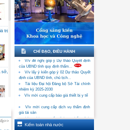
 Thủ
 giữ
á trị
 quý
CHỈ ĐẠO, ĐIỀU HÀNH
V/v đề nghị góp ý Dự thảo Quyết định
i kỳ
của UBND tỉnh quy định thẩm...
V/v lấy ý kiến góp ý 02 Dự thảo Quyết
định của UBND tỉnh, chủ tịch...
a sở,
rình
Tài liệu Đại hội Đảng bộ Sở Tài chính
nhiệm kỳ 2025-2030
V/v mời cung cấp báo giá thiết bị y tế
Chấp
V/v mời cung cấp dịch vụ thẩm định
giá tài sản
V/v mời cung cấp dịch vụ thẩm định
ướng
niêm
giá tài sản
iếp>>
phân công tham mưu, xử lý đề xuất
Kiểm toán nhà nước
mua sắm phương tiện PCCC và CNCH...