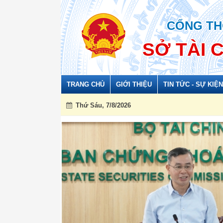
Đã kết nối EMC
CỔNG TH
SỞ TÀI 
TRANG CHỦ
GIỚI THIỆU
TIN TỨC - SỰ KIỆN
Thứ Sáu, 7/8/2026
Hồ sơ trình Hội đồng thẩm định điều chỉnh quy
06/05/2026 10:38:00