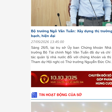
 chứng khoán minh
nước (UBCKNN), Bộ
o Hội nghị về công
rường chứng khoán.
TIN HOẠT ĐỘNG CỦA SỞ