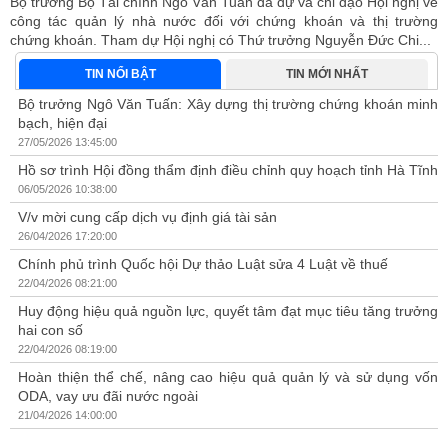
Bộ trưởng Bộ Tài chính Ngô Văn Tuấn đã dự và chỉ đạo Hội nghị về
công tác quản lý nhà nước đối với chứng khoán và thị trường
chứng khoán. Tham dự Hội nghị có Thứ trưởng Nguyễn Đức Chi...
TIN NỔI BẬT
TIN MỚI NHẤT
Bộ trưởng Ngô Văn Tuấn: Xây dựng thị trường chứng khoán minh
bạch, hiện đại
27/05/2026 13:45:00
Hồ sơ trình Hội đồng thẩm định điều chỉnh quy hoạch tỉnh Hà Tĩnh
06/05/2026 10:38:00
V/v mời cung cấp dịch vụ định giá tài sản
26/04/2026 17:20:00
Chính phủ trình Quốc hội Dự thảo Luật sửa 4 Luật về thuế
22/04/2026 08:21:00
Huy động hiệu quả nguồn lực, quyết tâm đạt mục tiêu tăng trưởng
hai con số
22/04/2026 08:19:00
Hoàn thiện thể chế, nâng cao hiệu quả quản lý và sử dụng vốn
ODA, vay ưu đãi nước ngoài
21/04/2026 14:00:00