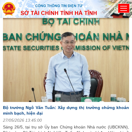
Đã kết nối EMC
Hồ sơ trình Hội đồng thẩm định điều chỉnh quy hoạch tỉnh Hà
V
Tĩnh
2
06/05/2026 10:38:00
H
đ
2
n
Bộ trưởng Ngô Văn Tuấn: Xây dựng thị trường chứng khoán
minh bạch, hiện đại
27/05/2026 13:45:00
Sáng 26/5, tại trụ sở Ủy ban Chứng khoán Nhà nước (UBCKNN),