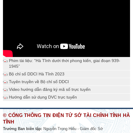
Phim tài liệu: “Hà Tĩnh dưới thời phong kiến, giai đoạn 939-
1945”
Bộ chỉ số DDCI Hà Tĩnh 2023
Tuyên truyền về Bộ chỉ số DDCI
Video hướng dẫn đăng ký mã số trực tuyến
Hướng dẫn sử dụng DVC trực tuyến
© CỔNG THÔNG TIN ĐIỆN TỬ SỞ TÀI CHÍNH TỈNH HÀ
TĨNH
Trưởng Ban biên tập:
Nguyễn Trọng Hiếu - Giám đốc Sở