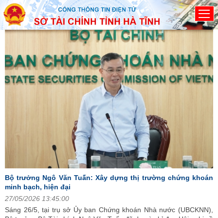
Đã kết nối EMC
H
T
0
nh
Bộ trưởng Ngô Văn Tuấn: Xây dựng thị trường chứng khoán
minh bạch, hiện đại
27/05/2026 13:45:00
nh
Sáng 26/5, tại trụ sở Ủy ban Chứng khoán Nhà nước (UBCKNN),