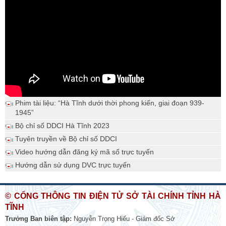
Phim tài liệu: “Hà Tĩnh dưới thời phong kiến, giai đoạn 939-
1945”
Bộ chỉ số DDCI Hà Tĩnh 2023
Tuyên truyền về Bộ chỉ số DDCI
Video hướng dẫn đăng ký mã số trực tuyến
Hướng dẫn sử dụng DVC trực tuyến
© CỔNG THÔNG TIN ĐIỆN TỬ SỞ TÀI CHÍNH TỈNH HÀ
TĨNH
Trưởng Ban biên tập:
Nguyễn Trọng Hiếu - Giám đốc Sở