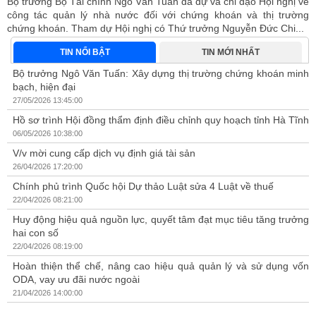
ng
Bộ trưởng Bộ Tài chính Ngô Văn Tuấn đã dự và chỉ đạo Hội nghị về
công tác quản lý nhà nước đối với chứng khoán và thị trường
chứng khoán. Tham dự Hội nghị có Thứ trưởng Nguyễn Đức Chi...
TIN NỔI BẬT
TIN MỚI NHẤT
Bộ trưởng Ngô Văn Tuấn: Xây dựng thị trường chứng khoán minh
bạch, hiện đại
27/05/2026 13:45:00
Hồ sơ trình Hội đồng thẩm định điều chỉnh quy hoạch tỉnh Hà Tĩnh
06/05/2026 10:38:00
V/v mời cung cấp dịch vụ định giá tài sản
26/04/2026 17:20:00
Chính phủ trình Quốc hội Dự thảo Luật sửa 4 Luật về thuế
22/04/2026 08:21:00
Huy động hiệu quả nguồn lực, quyết tâm đạt mục tiêu tăng trưởng
hai con số
22/04/2026 08:19:00
Hoàn thiện thể chế, nâng cao hiệu quả quản lý và sử dụng vốn
ODA, vay ưu đãi nước ngoài
21/04/2026 14:00:00