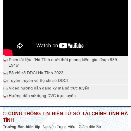
Phim tài liệu: “Hà Tĩnh dưới thời phong kiến, giai đoạn 939-
1945”
Bộ chỉ số DDCI Hà Tĩnh 2023
Tuyên truyền về Bộ chỉ số DDCI
Video hướng dẫn đăng ký mã số trực tuyến
Hướng dẫn sử dụng DVC trực tuyến
© CỔNG THÔNG TIN ĐIỆN TỬ SỞ TÀI CHÍNH TỈNH HÀ
TĨNH
Trưởng Ban biên tập:
Nguyễn Trọng Hiếu - Giám đốc Sở