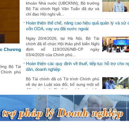
khoán Nhà nước (UBCKNN), Bộ trưởng
Sở Tài chính Hà Tĩnh dâng hương tưởng niệm tại các
Bộ Tài chính Ngô Văn Tuấn đã dự và
di tích, nghĩa trang liệt sỹ
chỉ đạo Hội nghị về...
Nhân kỷ niệm 77 năm ngày Thương
Hoàn thiện thể chế, nâng cao hiệu quả quản lý và sử 
binh - Liệt sỹ, ngày 25/7, Đoàn lãnh đạo
vốn ODA, vay ưu đãi nước ngoài
Sở Tài chính và Trưởng các phòng ban
của Sở do Giám...
Ngày 20/4/2026, tại Hà Nội, Bộ Tài
chính đã tổ chức Hội thảo phổ biến Nghị
V/v tăng cường bảo mật thông tin đăng nhập tài khoản 
các Chương
định số 119/2026/NĐ-CP ngày
tuyến
03/4/2026 của Chính phủ...
Thực hiện Văn bản số 1580/TBATNM
Hoàn thiện các quy định về thuế, tiếp tục hỗ trợ cho 
ởng Bộ Tài
ngày 30/5/2024 của Tiểu ban An toàn
dân, doanh nghiệp
 Chính phủ
An ninh mạng tỉnh về tăng cường bảo
mật thông tin đăng...
Bộ Tài chính đã có Tờ trình Chính phủ
về dự án Luật sửa đổi, bổ sung một số
điều của Luật Thuế thu nhập cá nhân
(TNCN), Luật...
Đẩy mạnh thực hành tiết kiệm, chống lãng phí – nâng
hiệu quả quản lý tài chính công trong...
Trong bối cảnh yêu cầu phát triển
nhanh và bền vững, thực hành tiết