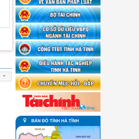
c vụ
ễ chia tay Đ.c Phùng
Lễ Chào cờ Tháng
Chi Đoàn Sở Tài chí
hị Nguyệt, Phó giám
11/2023
tổ chức Lễ Hội trăng
ốc
rằm năm 2023
BẢN ĐỒ TỈNH HÀ TĨNH