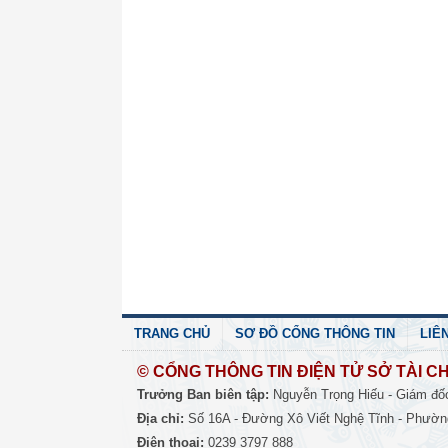
TRANG CHỦ
SƠ ĐỒ CỔNG THÔNG TIN
LIÊ
© CỔNG THÔNG TIN ĐIỆN TỬ SỞ TÀI CH
Trưởng Ban biên tập:
Nguyễn Trọng Hiếu - Giám đố
Địa chỉ:
Số 16A - Đường Xô Viết Nghệ Tĩnh - Phường
Điện thoại:
0239 3797 888