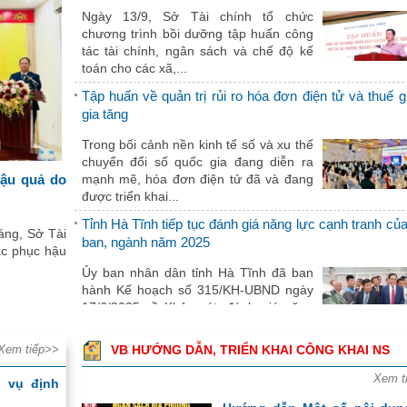
Đồng chí Lê Minh Hưng được bầu làm
Ngày 13/9, Sở Tài chính tổ chức
tướng Chính phủ
chương trình bồi dưỡng tập huấn công
08/04/2026 15:31:00
tác tài chính, ngân sách và chế độ kế
Đồng chí Ngô Văn Tuấn được bổ nhiệm
toán cho các xã,...
chức vụ Bộ trưởng Bộ Tài chính
Tập huấn về quản trị rủi ro hóa đơn điện tử và thuế gi
08/04/2026 15:28:00
gia tăng
Nền kinh tế duy trì đà tăng tích cực trong
I/2026
Trong bối cảnh nền kinh tế số và xu thế
07/04/2026 14:21:00
chuyển đổi số quốc gia đang diễn ra
hậu quả do
mạnh mẽ, hóa đơn điện tử đã và đang
Hồ sơ điều chỉnh Quy hoạch tỉnh Hà Tĩnh thờ
được triển khai...
2021-2023, tầm nhìn đến năm 2050
06/04/2026 08:05:00
Tỉnh Hà Tĩnh tiếp tục đánh giá năng lực cạnh tranh củ
áng, Sở Tài
Đảng ủy Chính phủ quán triệt Chương t
ban, ngành năm 2025
ắc phục hậu
hành động thực hiện Nghị quyết Đại hội XIV
Ủy ban nhân dân tỉnh Hà Tĩnh đã ban
25/03/2026 08:02:00
hành Kế hoạch số 315/KH-UBND ngày
Khai mạc trọng thể Hội nghị lần thứ 2 Ban 
17/6/2025 về Khảo sát, đánh giá năng
hành Trung ương Đảng khóa XIV
lực cạnh tranh của...
24/03/2026 07:53:00
Xem tiếp>>
VB HƯỚNG DẪN, TRIỂN KHAI CÔNG KHAI NS
Chương trình tập huấn phổ biến khung pháp lý và h
Về việc bán tài sản công theo hình thức 
dẫn sử dụng Hệ thống về đăng ký kinh doanh
yết giá
Xem t
h vụ định
05/03/2026 15:14:00
Ngày 09/8/2025, Sở Tài chính Hà Tĩnh