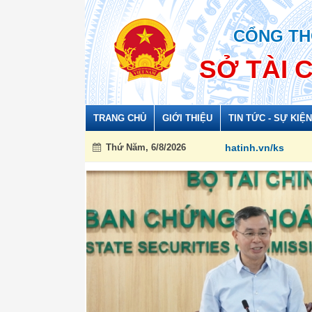
Đã kết nối EMC
CỔNG TH
SỞ TÀI 
TRANG CHỦ
GIỚI THIỆU
TIN TỨC - SỰ KIỆN
Thứ Năm, 6/8/2026
Hồ sơ trình Hội đồng thẩm định điều chỉnh quy
06/05/2026 10:38:00