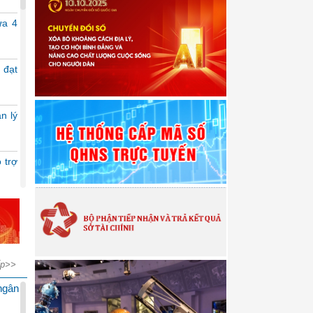
ửa 4
 đạt
Chính phủ trình Quốc hội Dự thảo Luật sửa
22/04/2026 08:21:00
n lý
Chiều 21/4, thừa ủy quyền của Thủ tướng Ch
chính Ngô Văn Tuấn trình bày trước Quốc hội
sửa đổi, bổ sung một số điều của Luật Thu
Thuế giá trị gia tăng, Luật Thuế thu nhập...
 trợ
hí –
công
ếp>>
 bền
ngân