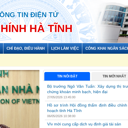
ÔNG TIN ĐIỆN TỬ
CHÍNH HÀ TĨNH
CHỈ ĐẠO, ĐIỀU HÀNH
LỊCH LÀM VIỆC
CÔNG KHAI NGÂN SÁC
TIN NỔI BẬT
TIN MỚI NHẤT
 hoạch tỉnh Hà Tĩnh
V/v mời cung cấp dịch vụ định giá tài sản
Bộ trưởng Ngô Văn Tuấn: Xây dựng thị tr
26/04/2026 17:20:00
chứng khoán minh bạch, hiện đại
Hội đồng định giá tài sản được xác lập quyền s
27/05/2026 13:45:00
được gọi là Hội đồng) được thành lập tại Quy
ngày 24/4/2026 của Chủ tịch Hội đồng định giá.
Hồ sơ trình Hội đồng thẩm định điều chỉnh
thực hiện định giá đối với tài sản...
hoạch tỉnh Hà Tĩnh
06/05/2026 10:38:00
V/v mời cung cấp dịch vụ định giá tài sản