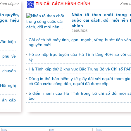
kiệm, chống lãng phí tiếp tục được xác
Xem tiếp>>
TIN CẢI CÁCH HÀNH CHÍNH
Xem t
định là một nhiệm vụ...
ân quyền,
Nhân tố then chốt trong 
Thúc đẩy phát triển kinh tế - xã hội nhanh, bền vững
gọn, hiệu
cuộc cải cách, đổi mới nền
chính
Kết luận Hội nghị lần thứ 2 của Ban
21/08/2025
Chấp hành Trung ương Đảng khóa XIV
(Kết luận số 18-KL/TW ngày 02/4/2026)
Cải cách bộ máy tinh, gọn, mạnh, vững bước tiến vào
Văn kiện
có ý nghĩa rất...
nguyên mới
Đồng chí Lê Minh Hưng được bầu làm Thủ tướng C
Hồ sơ nộp trực tuyến của Hà Tĩnh tăng 40% so với c
h phủ về
phủ
kỳ
Chiều 7/4, đồng chí Lê Minh Hưng, Ủy
Hà Tĩnh xếp thứ 2 khu vực Bắc Trung Bộ về Chỉ số PAP
t chuyên
viên Bộ Chính trị, Bí thư Trung ương
Đảng, Trưởng Ban Tổ chức Trung
Dừng in thẻ bảo hiểm y tế giấy đối với người tham gia
có Căn cước công dân, người đã được cấp...
ương, đại biểu Quốc...
Hội nghị
Đồng chí Ngô Văn Tuấn được bổ nhiệm giữ chức v
5 điểm mạnh của Hà Tĩnh trong bộ chỉ số đổi mới s
tạo
trưởng Bộ Tài chính
ự án cấp
Sáng 8/4, tại Phủ Chủ tịch, Tổng Bí thư,
Chủ tịch nước Tô Lâm đã trao Quyết
định bổ nhiệm chức vụ Bộ trưởng Bộ
Tài chính nhiệm...