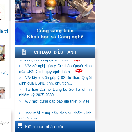
 Thủ
 giữ
á trị
 quý
CHỈ ĐẠO, ĐIỀU HÀNH
i kỳ
V/v đề nghị góp ý Dự thảo Quyết định
của UBND tỉnh quy định thẩm...
V/v lấy ý kiến góp ý 02 Dự thảo Quyết
a sở,
định của UBND tỉnh, chủ tịch...
rình
Tài liệu Đại hội Đảng bộ Sở Tài chính
nhiệm kỳ 2025-2030
V/v mời cung cấp báo giá thiết bị y tế
Chấp
V/v mời cung cấp dịch vụ thẩm định
giá tài sản
ướng
niêm
V/v mời cung cấp dịch vụ thẩm định
iếp>>
giá tài sản
Kiểm toán nhà nước
phân công tham mưu, xử lý đề xuất