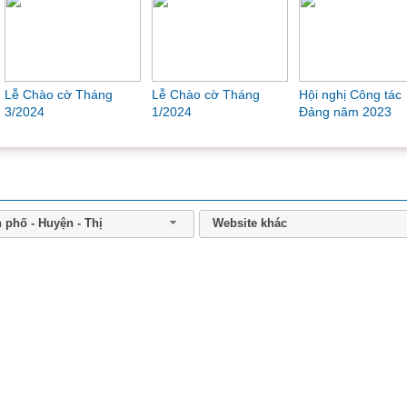
Đồng chí Nguyễn Văn Thắng được bổ nhiệm giữ chứ
Phó Thủ tướng Chính phủ
Đồng chí Nguyễn Văn Thắng được
Tổng Bí thư, Chủ tịch nước Tô Lâm trao
Quyết định bổ nhiệm giữ chức vụ Phó
o cờ Tháng
Hội nghị Công tác
Họp Giao ban đầu năm
L
Thủ tướng Chính phủ...
Đảng năm 2023
2024
T
đ
Nền kinh tế duy trì đà tăng tích cực trong quý I/2026
Chính phủ vừa ban hành Nghị quyết số
89/NQ-CP ngày 5/4/2026 phiên họp
Chính phủ thường kỳ tháng 3 năm 2026
và Hội nghị Chính...
 phố - Huyện - Thị
Website khác