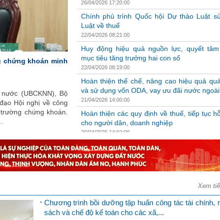
26/04/2026 17:20:00
Chính phủ trình Quốc hội Dự thảo Luật s
Luật về thuế
22/04/2026 08:21:00
Huy động hiệu quả nguồn lực, quyết tâm
mục tiêu tăng trưởng hai con số
g chứng khoán minh
22/04/2026 08:19:00
Hoàn thiện thể chế, nâng cao hiệu quả quả
và sử dụng vốn ODA, vay ưu đãi nước ngoài
à nước (UBCKNN), Bộ
21/04/2026 14:00:00
đạo Hội nghị về công
ị trường chứng khoán.
Hoàn thiện các quy định về thuế, tiếp tục hỗ
.
cho người dân, doanh nghiệp
20/04/2026 14:02:00
Đẩy mạnh thực hành tiết kiệm, chống lãng p
nâng cao hiệu quả quản lý tài chính 
trong...
15/04/2026 14:14:00
Xem ti
Thúc đẩy phát triển kinh tế - xã hội nhanh,
vững
Chương trình bồi dưỡng tập huấn công tác tài chính, 
14/04/2026 14:18:00
sách và chế độ kế toán cho các xã,...