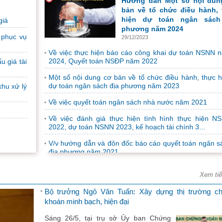
Hướng dẫn Một số nội dun
phối hợp với Cục Phát triển Doanh
bản về tổ chức điều hành, 
nghiệp tư nhân và kinh tế tập thể - Bộ
hiện dự toán ngân sách
giá
Tài chính tổ chức...
phương năm 2024
 phục vụ
29/12/2023
Tài liệu Đại hội Đảng bộ Sở Tài chính nhiệm kỳ 2025-
Về việc thực hiện báo cáo công khai dự toán NSNN 
2024, Quyết toán NSĐP năm 2022
u giá tài
Một số nội dung cơ bản về tổ chức điều hành, thực h
dự toán ngân sách địa phương năm 2023
khu xử lý
Nhiều hoạt động ý nghĩa hưởng ứng chương trình “T
Ba biên giới”
Về việc quyết toán ngân sách nhà nước năm 2021
(Baohatinh.vn) - Chi đoàn Thanh tra
Về việc đánh giá thực hiện tình hình thực hiện N
tỉnh, Chi đoàn Sở Tài chính, Chi đoàn
2022, dự toán NSNN 2023, kế hoạch tài chính 3...
Báo Hà Tĩnh, Thị đoàn Kỳ Anh phối hợp
V/v hướng dẫn và đôn đốc báo cáo quyết toán ngân s
với Đoàn Thanh...
địa phương năm 2021
Thông báo Tuyển dụng công chức năm 2024 theo 
định số 140/2017/NĐ-CP
Xem ti
Thực hiện Quyết định số 2178/QĐ-
Bộ trưởng Ngô Văn Tuấn: Xây dựng thị trường c
UBND ngày 11/9/2024 của Ủy ban nhân
khoán minh bạch, hiện đại
dân tỉnh về việc phê duyệt Chỉ tiêu và
Kế hoạch tuyển dụng...
Sáng 26/5, tại trụ sở Ủy ban Chứng