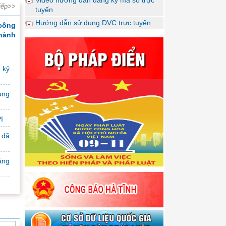
iếp>>
tuyến
Hướng dẫn sử dụng DVC trực tuyến
công
 hành
 kỷ
hính
ùng
I
 đã
ụ Bộ
áng